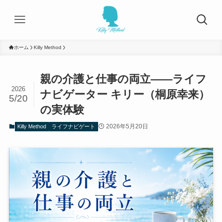
ホーム
Killy Method
親の介護と仕事の両立——ライフ
2026
ナビゲーター キリー（桐原幸来）
5/20
の実体験
2026年5月20日
Killy Method
ライフナビゲート